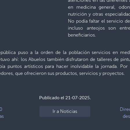
atenciones en las diferentes
en medicina general, odonto
nutrición y otras especialida
No podía faltar el servicio
incluso anteojos son entr
beneficiarios.
pública puso a la orden de la población servicios en media
etuvo ahí: los Abuelos también disfrutaron de talleres de pi
ía puntos artísticos para hacer inolvidable la jornada. Po
ores, que ofrecieron sus productos, servicios y proyectos.
Publicado el 21-07-2025.
00
Dire
Ir a Noticias
as
des