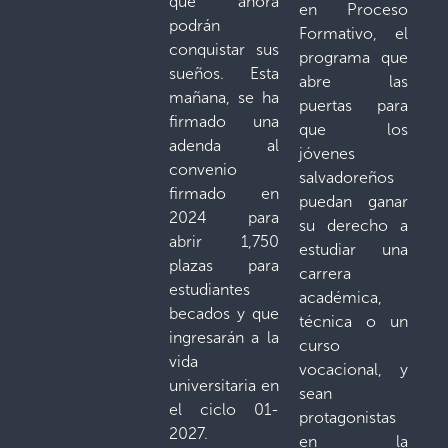
que ahora
en Proceso
podrán
Formativo, el
conquistar sus
programa que
sueños. Esta
abre las
mañana, se ha
puertas para
firmado una
que los
adenda al
jóvenes
convenio
salvadoreños
firmado en
puedan ganar
2024 para
su derecho a
abrir 1,750
estudiar una
plazas para
carrera
estudiantes
académica,
becados y que
técnica o un
ingresarán a la
curso
vida
vocacional, y
universitaria en
sean
el ciclo 01-
protagonistas
2027.
en la