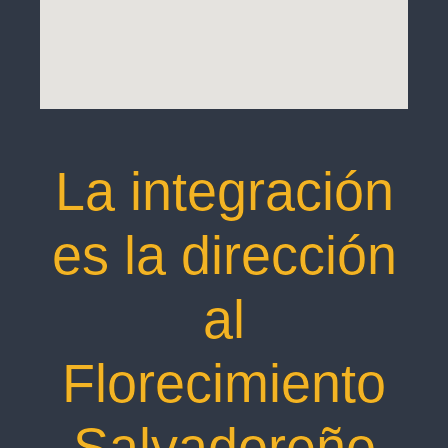
La integración
es la dirección
al
Florecimiento
Salvadoreño